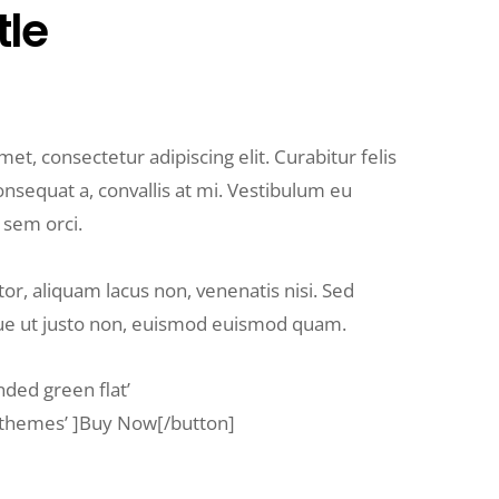
tle
et, consectetur adipiscing elit. Curabitur felis
nsequat a, convallis at mi. Vestibulum eu
 sem orci.
tor, aliquam lacus non, venenatis nisi. Sed
ue ut justo non, euismod euismod quam.
nded green flat’
/themes’ ]Buy Now[/button]