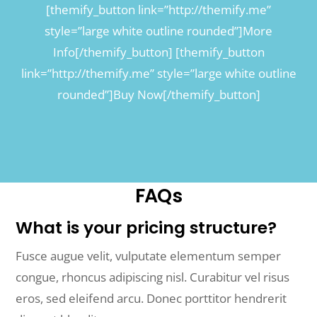
[themify_button link=”http://themify.me”
style=”large white outline rounded”]More
Info[/themify_button] [themify_button
link=”http://themify.me” style=”large white outline
rounded”]Buy Now[/themify_button]
FAQs
What is your pricing structure?
Fusce augue velit, vulputate elementum semper
congue, rhoncus adipiscing nisl. Curabitur vel risus
eros, sed eleifend arcu. Donec porttitor hendrerit