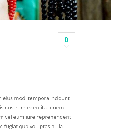
0
am eius modi tempora incidunt
is nostrum exercitationem
em vel eum iure reprehenderit
m fugiat quo voluptas nulla