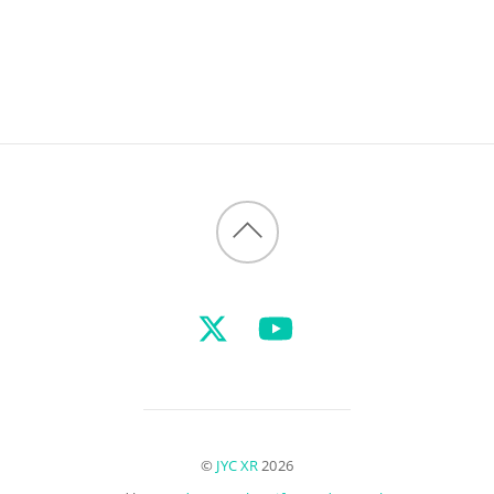
Back
to
top
©
JYC XR
2026